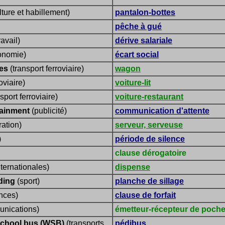
ture et habillement)
pantalon-bottes
pêche à gué
avail)
dérive salariale
onomie)
écart social
es
(transport ferroviaire)
wagon
oviaire)
voiture-lit
sport ferroviaire)
voiture-restaurant
tainment
(publicité)
communication d'attente
ration)
serveur, serveuse
)
période de silence
clause dérogatoire
ternationales)
dispense
ding
(sport)
planche de sillage
nces)
clause de forfait
nications)
émetteur-récepteur de poch
school bus (WSB)
(transports
pédibus,