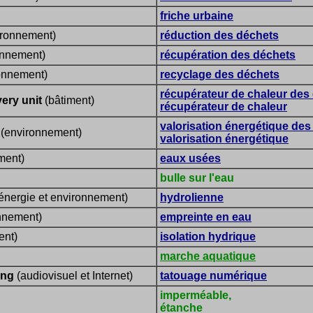
friche urbaine
ronnement)
réduction des déchets
onnement)
récupération des déchets
onnement)
recyclage des déchets
récupérateur de chaleur des
ery unit
(bâtiment)
récupérateur de chaleur
valorisation énergétique des
(environnement)
valorisation énergétique
ment)
eaux usées
bulle sur l'eau
énergie et environnement)
hydrolienne
nnement)
empreinte en eau
ent)
isolation hydrique
marche aquatique
ing
(audiovisuel et Internet)
tatouage numérique
imperméable,
étanche