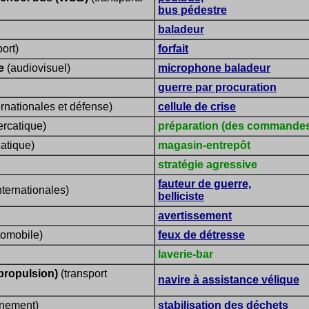
bus pédestre
baladeur
ort)
forfait
ne
(audiovisuel)
microphone baladeur
guerre par procuration
ernationales et défense)
cellule de crise
rcatique)
préparation (des commandes
atique)
magasin-entrepôt
stratégie agressive
fauteur de guerre,
nternationales)
belliciste
avertissement
omobile)
feux de détresse
laverie-bar
propulsion)
(transport
navire à assistance vélique
nement)
stabilisation des déchets