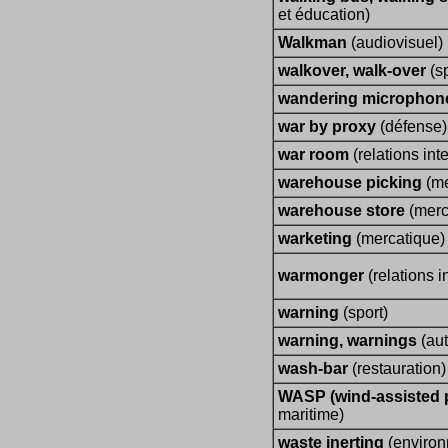
et éducation)
Walkman
(audiovisuel)
walkover, walk-over
(sp
wandering micropho
war by proxy
(défense)
war room
(relations int
warehouse picking
(me
warehouse store
(merc
warketing
(mercatique)
warmonger
(relations i
warning
(sport)
warning, warnings
(aut
wash-bar
(restauration)
WASP (wind-assisted 
maritime)
waste inerting
(environ