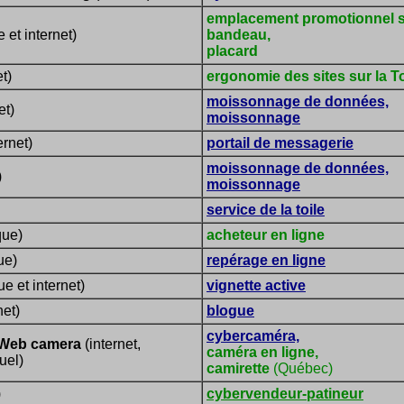
emplacement promotionnel su
 et internet)
bandeau,
placard
t)
ergonomie des sites sur la To
moissonnage de données,
et)
moissonnage
ernet)
portail de messagerie
moissonnage de données,
)
moissonnage
service de la toile
que)
acheteur en ligne
ue)
repérage en ligne
e et internet)
vignette active
net)
blogue
cybercaméra,
 Web camera
(internet,
caméra en ligne,
uel)
camirette
(Québec)
)
cybervendeur-patineur