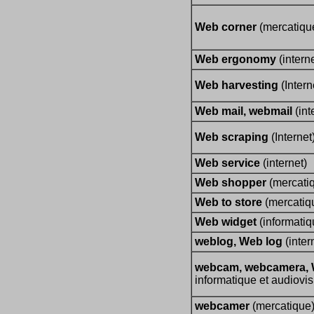
Web corner
(mercatique
Web ergonomy
(interne
Web harvesting
(Intern
Web mail, webmail
(int
Web scraping
(Internet
Web service
(internet)
Web shopper
(mercati
Web to store
(mercatiq
Web widget
(informatiqu
weblog, Web log
(inter
webcam, webcamera,
informatique et audiovis
webcamer
(mercatique