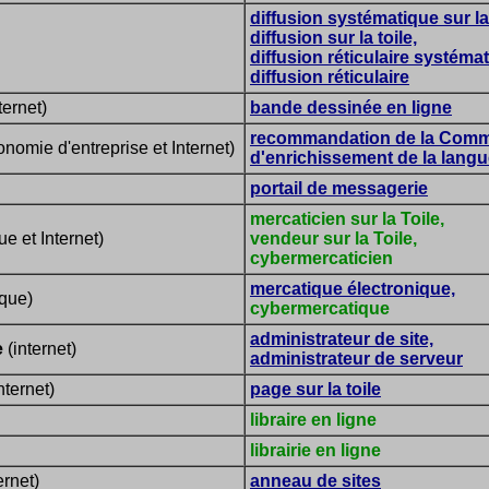
diffusion systématique sur la 
diffusion sur la toile,
diffusion réticulaire systéma
diffusion réticulaire
ternet)
bande dessinée en ligne
recommandation de la Comm
nomie d'entreprise et Internet)
d'enrichissement de la langu
portail de messagerie
mercaticien sur la Toile,
e et Internet)
vendeur sur la Toile,
cybermercaticien
mercatique électronique,
que)
cybermercatique
administrateur de site,
e
(internet)
administrateur de serveur
nternet)
page sur la toile
libraire en ligne
librairie en ligne
ernet)
anneau de sites