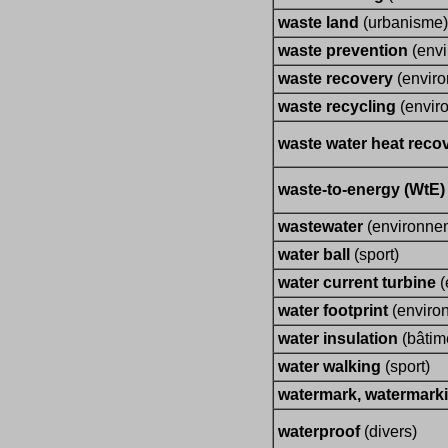
waste land
(urbanisme)
waste prevention
(envi
waste recovery
(envir
waste recycling
(envir
waste water heat recov
waste-to-energy (WtE)
wastewater
(environne
water ball
(sport)
water current turbine
(
water footprint
(enviro
water insulation
(bâtim
water walking
(sport)
watermark, watermark
waterproof
(divers)