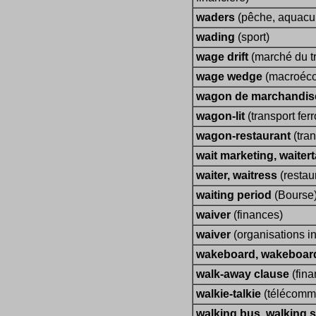
waders
(pêche, aquacul
wading
(sport)
wage drift
(marché du tr
wage wedge
(macroéc
wagon de marchandis
wagon-lit
(transport ferr
wagon-restaurant
(tran
wait marketing, waiter
waiter, waitress
(restau
waiting period
(Bourse
waiver
(finances)
waiver
(organisations in
wakeboard, wakeboar
walk-away clause
(fina
walkie-talkie
(télécommu
walking bus, walking 