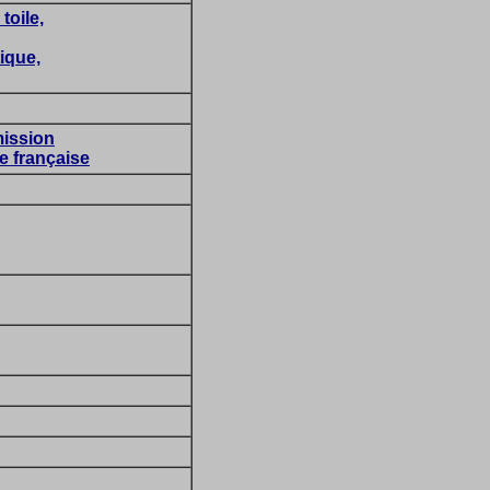
toile,
tique,
ission
e française