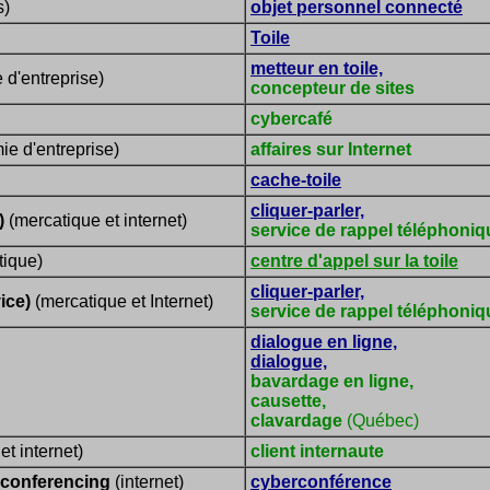
s)
objet personnel connecté
Toile
metteur en toile,
d'entreprise)
concepteur de sites
cybercafé
e d'entreprise)
affaires sur Internet
cache-toile
cliquer-parler,
)
(mercatique et internet)
service de rappel téléphoniqu
tique)
centre d'appel sur la toile
cliquer-parler,
ice)
(mercatique et Internet)
service de rappel téléphoni
dialogue en ligne,
dialogue,
bavardage en ligne,
causette,
clavardage
(Québec)
t internet)
client internaute
conferencing
(internet)
cyberconférence