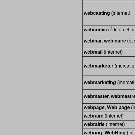
webcasting
(internet)
webcomic
(édition et in
webinar, webinaire
(éco
webmail
(internet)
webmarketer
(mercatiqu
webmarketing
(mercati
webmaster, webmestr
webpage, Web page
(i
webraire
(Internet)
webrairie
(Internet)
webring, WebRing
(Int