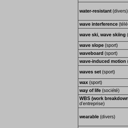
water-resistant
(divers)
wave interference
(tél
wave ski, wave skiing
(
wave slope
(sport)
waveboard
(sport)
wave-induced motion
waves set
(sport)
wax
(sport)
way of life
(société)
WBS (work breakdown 
d'entreprise)
wearable
(divers)