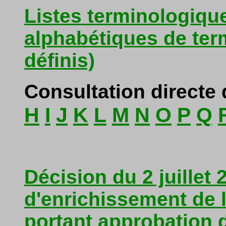
Listes terminologique
alphabétiques de term
définis)
Consultation directe d
H
I
J
K
L
M
N
O
P
Q
Décision du 2 juillet
d'enrichissement de 
portant approbation 