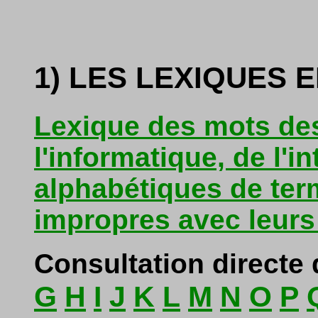
1) LES LEXIQUES E
Lexique des mots des
l'informatique, de l'in
alphabétiques de ter
impropres avec leurs 
Consultation directe 
G
H
I
J
K
L
M
N
O
P