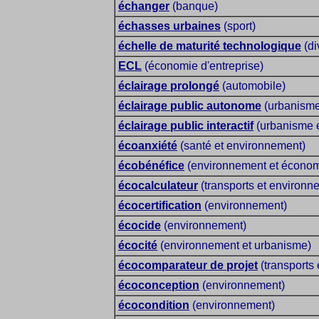
échanger
(banque)
échasses urbaines
(sport)
échelle de maturité technologique
(di
ECL
(économie d'entreprise)
éclairage prolongé
(automobile)
éclairage public autonome
(urbanisme
éclairage public interactif
(urbanisme e
écoanxiété
(santé et environnement)
écobénéfice
(environnement et économ
écocalculateur
(transports et environn
écocertification
(environnement)
écocide
(environnement)
écocité
(environnement et urbanisme)
écocomparateur de projet
(transports
écoconception
(environnement)
écocondition
(environnement)