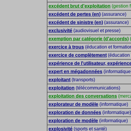
excédent brut d'exploitation
(gestion f
excédent de pertes (en)
(assurance)
excédent de sinistre (en)
(assurance)
exclusivité
(audiovisuel et presse)
exemption par catégorie (d'accords)
(
exercice à trous
(éducation et formatio
exercice de complètement
(éducation 
expérience de l'utilisateur, expérience
expert en mégadonnées
(informatique
exploitant
(transports)
exploitation
(télécommunications)
exploitation des conversations
(merca
explorateur de modèle
(informatique)
exploration de données
(informatique)
exploration de modèle
(informatique)
explosivité
(sports et santé)