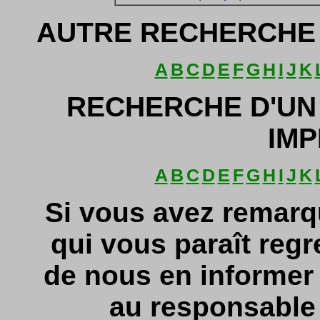
AUTRE RECHERCHE 
A
B
C
D
E
F
G
H
I
J
K
RECHERCHE D'UN
IMP
A
B
C
D
E
F
G
H
I
J
K
Si vous avez remarq
qui vous paraît regr
de nous en informe
au responsable d