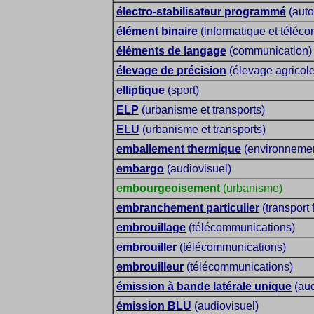
électro-stabilisateur programmé
(auto
élément binaire
(informatique et téléc
éléments de langage
(communication)
élevage de précision
(élevage agricole
elliptique
(sport)
ELP
(urbanisme et transports)
ELU
(urbanisme et transports)
emballement thermique
(environnemen
embargo
(audiovisuel)
embourgeoisement
(urbanisme)
embranchement particulier
(transport 
embrouillage
(télécommunications)
embrouiller
(télécommunications)
embrouilleur
(télécommunications)
émission à bande latérale unique
(aud
émission BLU
(audiovisuel)