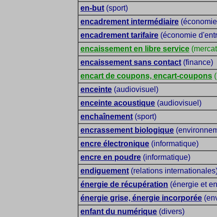
en-but
(sport)
encadrement intermédiaire
(économie 
encadrement tarifaire
(économie d'entre
encaissement en libre service
(mercat
encaissement sans contact
(finance)
encart de coupons, encart-coupons
(
enceinte
(audiovisuel)
enceinte acoustique
(audiovisuel)
enchaînement
(sport)
encrassement biologique
(environnem
encre électronique
(informatique)
encre en poudre
(informatique)
endiguement
(relations internationales
énergie de récupération
(énergie et e
énergie grise, énergie incorporée
(env
enfant du numérique
(divers)