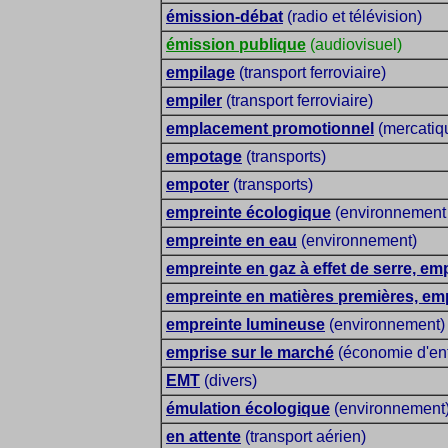
émission-débat
(radio et télévision)
émission publique
(audiovisuel)
empilage
(transport ferroviaire)
empiler
(transport ferroviaire)
emplacement promotionnel
(mercatiq
empotage
(transports)
empoter
(transports)
empreinte écologique
(environnement
empreinte en eau
(environnement)
empreinte en gaz à effet de serre, e
empreinte en matières premières, em
empreinte lumineuse
(environnement)
emprise sur le marché
(économie d'ent
EMT
(divers)
émulation écologique
(environnement
en attente
(transport aérien)