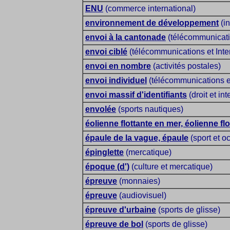
ENU
(commerce international)
environnement de développement
(in
envoi à la cantonade
(télécommunicatio
envoi ciblé
(télécommunications et Inte
envoi en nombre
(activités postales)
envoi individuel
(télécommunications et
envoi massif d'identifiants
(droit et int
envolée
(sports nautiques)
éolienne flottante en mer, éolienne flo
épaule de la vague, épaule
(sport et 
épinglette
(mercatique)
époque (d')
(culture et mercatique)
épreuve
(monnaies)
épreuve
(audiovisuel)
épreuve d'urbaine
(sports de glisse)
épreuve de bol
(sports de glisse)