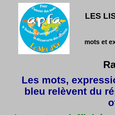
LES LI
mots et e
Ra
Les mots, expressio
bleu relèvent du r
o