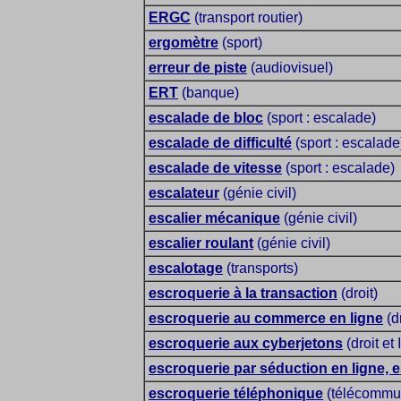
ERGC
(transport routier)
ergomètre
(sport)
erreur de piste
(audiovisuel)
ERT
(banque)
escalade de bloc
(sport : escalade)
escalade de difficulté
(sport : escalade
escalade de vitesse
(sport : escalade)
escalateur
(génie civil)
escalier mécanique
(génie civil)
escalier roulant
(génie civil)
escalotage
(transports)
escroquerie à la transaction
(droit)
escroquerie au commerce en ligne
(dr
escroquerie aux cyberjetons
(droit et 
escroquerie par séduction en ligne, 
escroquerie téléphonique
(télécommuni