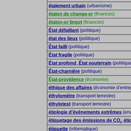
étalement urbain
(urbanisme)
étalon de change-or
(finances)
étalon-or lingot
(finances)
État défaillant
(politique)
état des lieux
(politique)
État failli
(politique)
État fragile
(politique)
État profond, État souterrain
(politiqu
État-charnière
(politique)
État-providence
(économie)
éthique des affaires
(économie d'entre
éthylomètre
(transport terrestre)
éthylotest
(transport terrestre)
étiologie d'évènements extrêmes
(env
étiquetage des émissions de CO
, ét
2
étiquette
(informatique)