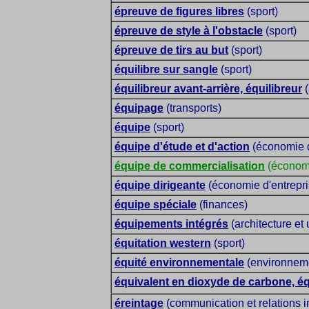
épreuve de figures libres
(sport)
épreuve de style à l'obstacle
(sport)
épreuve de tirs au but
(sport)
équilibre sur sangle
(sport)
équilibreur avant-arrière, équilibreur
(
équipage
(transports)
équipe
(sport)
équipe d'étude et d'action
(économie d
équipe de commercialisation
(économi
équipe dirigeante
(économie d'entrepri
équipe spéciale
(finances)
équipements intégrés
(architecture et
équitation western
(sport)
équité environnementale
(environnem
équivalent en dioxyde de carbone, é
éreintage
(communication et relations i