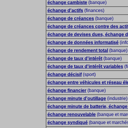
échange cambiste
(banque)
échange d'actifs
(finances)
échange de créances
(banque)
échange de créances contre des acti
échange de devises dues, échange d
échange de données informatisé
(inf
échange de rendement total
(banque)
échange de taux d'intérêt
(banque)
échange de taux d'intérêt variables
(f
échange décisif
(sport)
échange entre véhicules et réseau él
échange financier
(banque)
échange minute d'outillage
(industrie)
échange minute de batterie, échange 
échange renouvelable
(banque et mar
échange syndiqué
(banque et marché