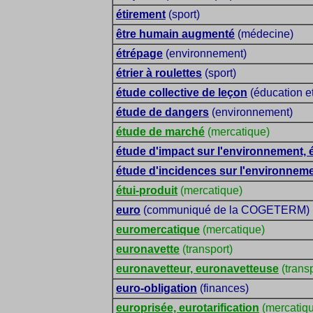
étirement
(sport)
être humain augmenté
(médecine)
étrépage
(environnement)
étrier à roulettes
(sport)
étude collective de leçon
(éducation et
étude de dangers
(environnement)
étude de marché
(mercatique)
étude d'impact sur l'environnement, 
étude d'incidences sur l'environneme
étui-produit
(mercatique)
euro
(communiqué de la COGETERM)
euromercatique
(mercatique)
euronavette
(transport)
euronavetteur, euronavetteuse
(transp
euro-obligation
(finances)
europrisée, eurotarification
(mercatiq