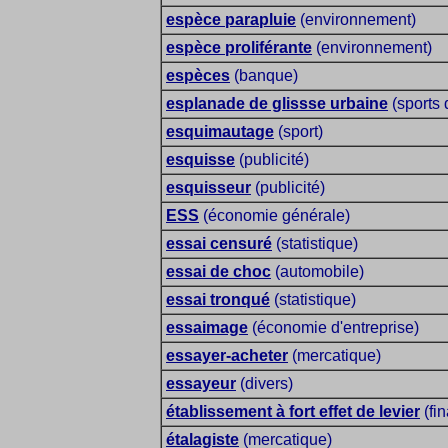
espèce parapluie
(environnement)
espèce proliférante
(environnement)
espèces
(banque)
esplanade de glissse urbaine
(sports 
esquimautage
(sport)
esquisse
(publicité)
esquisseur
(publicité)
ESS
(économie générale)
essai censuré
(statistique)
essai de choc
(automobile)
essai tronqué
(statistique)
essaimage
(économie d'entreprise)
essayer-acheter
(mercatique)
essayeur
(divers)
établissement à fort effet de levier
(fi
étalagiste
(mercatique)