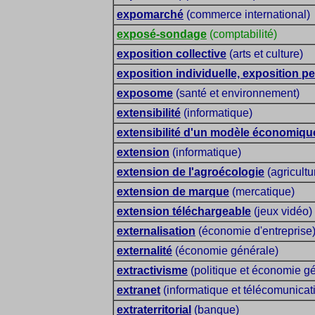
expomarché
(commerce international)
exposé-sondage
(comptabilité)
exposition collective
(arts et culture)
exposition individuelle, exposition p
exposome
(santé et environnement)
extensibilité
(informatique)
extensibilité d'un modèle économique,
extension
(informatique)
extension de l'agroécologie
(agricultu
extension de marque
(mercatique)
extension téléchargeable
(jeux vidéo)
externalisation
(économie d'entreprise
externalité
(économie générale)
extractivisme
(politique et économie g
extranet
(informatique et télécomunicat
extraterritorial
(banque)