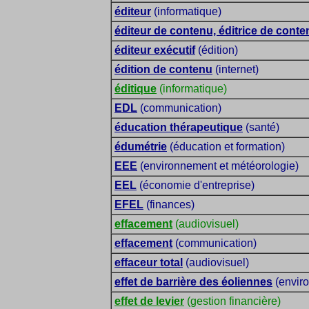
éditeur
(informatique)
éditeur de contenu, éditrice de conte
éditeur exécutif
(édition)
édition de contenu
(internet)
éditique
(informatique)
EDL
(communication)
éducation thérapeutique
(santé)
édumétrie
(éducation et formation)
EEE
(environnement et météorologie)
EEL
(économie d'entreprise)
EFEL
(finances)
effacement
(audiovisuel)
effacement
(communication)
effaceur total
(audiovisuel)
effet de barrière des éoliennes
(envir
effet de levier
(gestion financière)