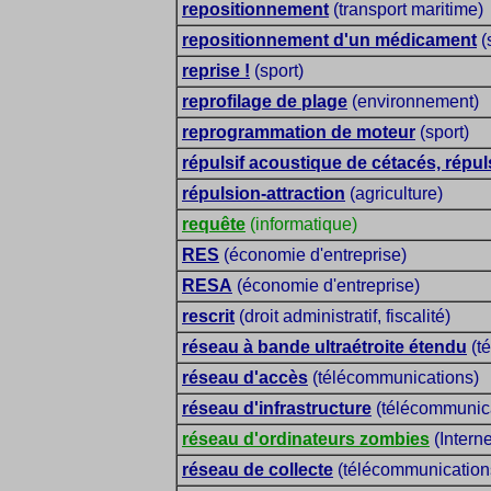
repositionnement
(transport maritime)
repositionnement d'un médicament
(
reprise !
(sport)
reprofilage de plage
(environnement)
reprogrammation de moteur
(sport)
répulsif acoustique de cétacés, répul
répulsion-attraction
(agriculture)
requête
(informatique)
RES
(économie d'entreprise)
RESA
(économie d'entreprise)
rescrit
(droit administratif, fiscalité)
réseau à bande ultraétroite étendu
(t
réseau d'accès
(télécommunications)
réseau d'infrastructure
(télécommunic
réseau d'ordinateurs zombies
(Interne
réseau de collecte
(télécommunication