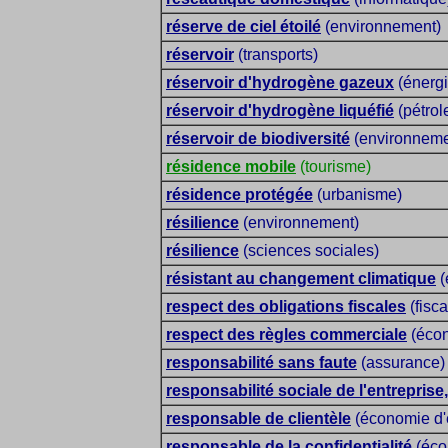
réserve de ciel étoilé
(environnement)
réservoir
(transports)
réservoir d'hydrogène gazeux
(énergi
réservoir d'hydrogène liquéfié
(pétrol
réservoir de biodiversité
(environneme
résidence mobile
(tourisme)
résidence protégée
(urbanisme)
résilience
(environnement)
résilience
(sciences sociales)
résistant au changement climatique
(
respect des obligations fiscales
(fisca
respect des règles commerciale
(écon
responsabilité sans faute
(assurance)
responsabilité sociale de l'entreprise
responsable de clientèle
(économie d'e
responsable de la confidentialité
(éco