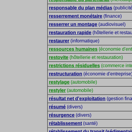
responsable du plan médias
(publicit
resserrement monétaire
(finance)
resserrer un montage
(audiovisuel)
restauration rapide
(hôtellerie et resta
restaurer
(informatique)
ressources humaines
(économie d'ent
restovite
(hôtellerie et restauration)
restrictions résiduelles
(commerce inte
restructuration
(économie d'entreprise
restylage
(automobile)
restyler
(automobile)
résultat net d'exploitation
(gestion fin
résumé
(divers)
résurgence
(divers)
rétablissement
(santé)
rétablissement du transit (sédimentaire