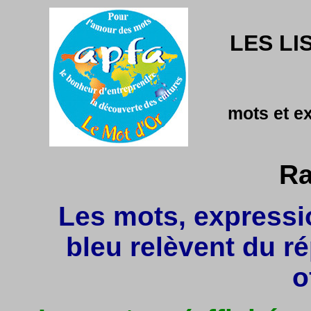
LES LI
mots et e
Ra
Les mots, expressio
bleu relèvent du r
o