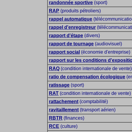
randonnée sportive
(sport)
RAP
(produits pétroliers)
rappel automatique
(télécommunicatio
rappel d'enregistreur
(télécommunicat
rapport d'étape
(divers)
rapport de tournage
(audiovisuel)
rapport social
(économie d'entreprise)
rapport sur les conditions d'expositi
RAQ
(condition internationale de vente)
ratio de compensation écologique
(e
ratissage
(sport)
RAT
(condition internationale de vente)
rattachement
(comptabilité)
ravitaillement
(transport aérien)
RBTR
(finances)
RCE
(culture)