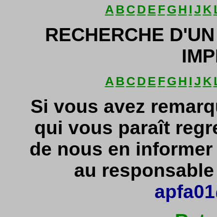
A
B
C
D
E
F
G
H
I
J
K
RECHERCHE D'UN
IMP
A
B
C
D
E
F
G
H
I
J
K
Si vous avez remarq
qui vous paraît regr
de nous en informe
au responsable d
apfa01