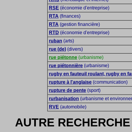
RSE
(économie d'entreprise)
RTA
(finances)
RTA
(gestion financière)
RTD
(économie d'entreprise)
ruban
(arts)
rue (de)
(divers)
rue piétonne
(urbanisme)
rue piétonnière
(urbanisme)
rugby en fauteuil roulant, rugby en fa
rupture à l'anglaise
(communication)
rupture de pente
(sport)
rurbanisation
(urbanisme et environne
RVE
(automobile)
AUTRE RECHERCHE 