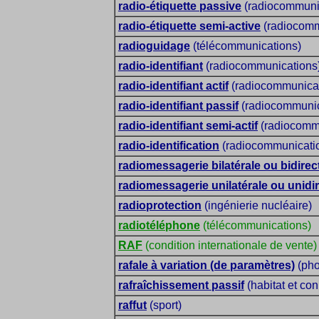
radio-étiquette passive
(radiocommuni
radio-étiquette semi-active
(radiocomm
radioguidage
(télécommunications)
radio-identifiant
(radiocommunications
radio-identifiant actif
(radiocommunicat
radio-identifiant passif
(radiocommunic
radio-identifiant semi-actif
(radiocomm
radio-identification
(radiocommunicati
radiomessagerie bilatérale ou bidirec
radiomessagerie unilatérale ou unidir
radioprotection
(ingénierie nucléaire)
radiotéléphone
(télécommunications)
RAF
(condition internationale de vente)
rafale à variation (de paramètres)
(pho
rafraîchissement passif
(habitat et con
raffut
(sport)