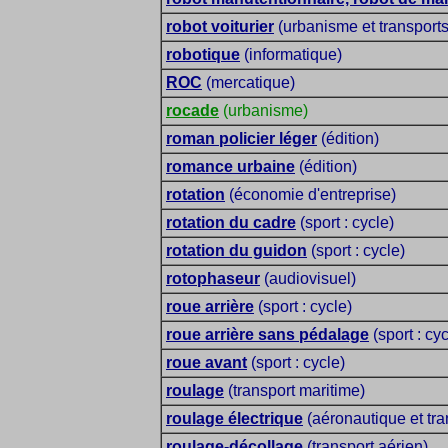
robot voiturier
(urbanisme et transports
robotique
(informatique)
ROC
(mercatique)
rocade
(urbanisme)
roman policier léger
(édition)
romance urbaine
(édition)
rotation
(économie d'entreprise)
rotation du cadre
(sport : cycle)
rotation du guidon
(sport : cycle)
rotophaseur
(audiovisuel)
roue arrière
(sport : cycle)
roue arrière sans pédalage
(sport : cyc
roue avant
(sport : cycle)
roulage
(transport maritime)
roulage électrique
(aéronautique et tra
roulage-décollage
(transport aérien)