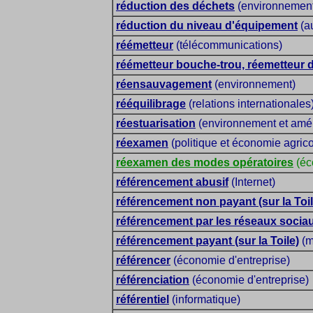
réduction des déchets
(environnement
réduction du niveau d'équipement
(a
réémetteur
(télécommunications)
réémetteur bouche-trou, réemetteur
réensauvagement
(environnement)
rééquilibrage
(relations internationales
réestuarisation
(environnement et am
réexamen
(politique et économie agrico
réexamen des modes opératoires
(éc
référencement abusif
(Internet)
référencement non payant (sur la Toil
référencement par les réseaux socia
référencement payant (sur la Toile)
(m
référencer
(économie d'entreprise)
référenciation
(économie d'entreprise)
référentiel
(informatique)