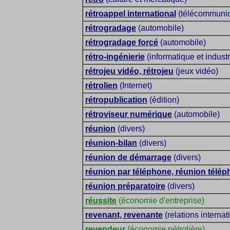
rétroappel international
(télécommunic
rétrogradage
(automobile)
rétrogradage forcé
(automobile)
rétro-ingénierie
(informatique et industr
rétrojeu vidéo, rétrojeu
(jeux vidéo)
rétrolien
(Internet)
rétropublication
(édition)
rétroviseur numérique
(automobile)
réunion
(divers)
réunion-bilan
(divers)
réunion de démarrage
(divers)
réunion par téléphone, réunion télé
réunion préparatoire
(divers)
réussite
(économie d'entreprise)
revenant, revenante
(relations internat
revendeur
(économie pétrolière)