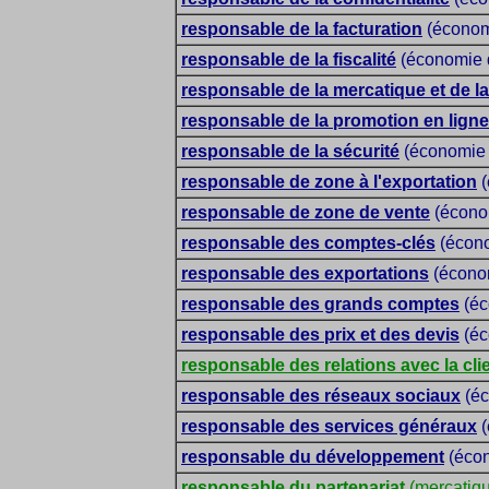
responsable de la facturation
(économi
responsable de la fiscalité
(économie d
responsable de la mercatique et de l
responsable de la promotion en ligne
responsable de la sécurité
(économie d
responsable de zone à l'exportation
(
responsable de zone de vente
(économ
responsable des comptes-clés
(écono
responsable des exportations
(économ
responsable des grands comptes
(éc
responsable des prix et des devis
(éc
responsable des relations avec la cli
responsable des réseaux sociaux
(éc
responsable des services généraux
(
responsable du développement
(écon
responsable du partenariat
(mercatiq