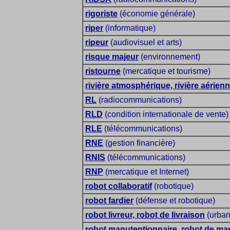
rigoriste
(économie générale)
riper
(informatique)
ripeur
(audiovisuel et arts)
risque majeur
(environnement)
ristourne
(mercatique et tourisme)
rivière atmosphérique, rivière aérien
RL
(radiocommunications)
RLD
(condition internationale de vente)
RLE
(télécommunications)
RNE
(gestion financière)
RNIS
(télécommunications)
RNP
(mercatique et Internet)
robot collaboratif
(robotique)
robot fardier
(défense et robotique)
robot livreur, robot de livraison
(urban
robot manutentionnaire, robot de ma