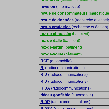
révision
(informatique)
revue de consommateurs
(mercatique
revue de données
(recherche et ensei
revue prédatrice
(recherche et édition)
rez-de-chaussée
(bâtiment)
rez-de-dalle
(bâtiment)
rez-de-jardin
(bâtiment)
rez-de-voirie
(bâtiment)
RGE
(automobile)
RI
(radiocommunications)
RID
(radiocommunications)
RID
(radiocommunications)
RIDA
(radiocommunications)
rideau gonflable
(automobile)
RIDP
(radiocommunications)
RIDSA
(radiocommunications)