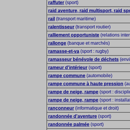
raffuter
(sport)
raid aventure, raid multisport, raid spo
rail
(transport maritime)
ralentisseur
(transport routier)
ralliement opportuniste
(relations inte
rallonge
(banque et marchés)
ramasse-et-va
(sport : rugby)
ramasseur bénévole de déchets
(env
rameur d'intérieur
(sport)
rampe commune
(automobile)
rampe commune à haute pression
(a
rampe de neige, rampe
(sport : discipl
rampe de neige, rampe
(sport : installa
rançonneur
(informatique et droit)
randonnée d'aventure
(sport)
randonnée palmée
(sport)