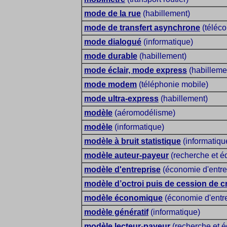
mode de la rue
(habillement)
mode de transfert asynchrone
(téléc
mode dialogué
(informatique)
mode durable
(habillement)
mode éclair, mode express
(habilleme
mode modem
(téléphonie mobile)
mode ultra-express
(habillement)
modèle
(aéromodélisme)
modèle
(informatique)
modèle à bruit statistique
(informatique
modèle auteur-payeur
(recherche et éd
modèle d'entreprise
(économie d'entre
modèle d’octroi puis de cession de c
modèle économique
(économie d'entre
modèle génératif
(informatique)
modèle lecteur-payeur
(recherche et éd