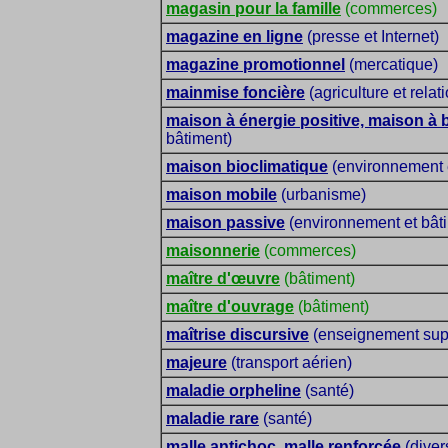
magasin pour la famille
(commerces)
magazine en ligne
(presse et Internet)
magazine promotionnel
(mercatique)
mainmise foncière
(agriculture et relat
maison à énergie positive, maison à b
bâtiment)
maison bioclimatique
(environnement e
maison mobile
(urbanisme)
maison passive
(environnement et bât
maisonnerie
(commerces)
maître d'œuvre
(bâtiment)
maître d'ouvrage
(bâtiment)
maîtrise discursive
(enseignement sup
majeure
(transport aérien)
maladie orpheline
(santé)
maladie rare
(santé)
malle antichoc, malle renforcée
(diver