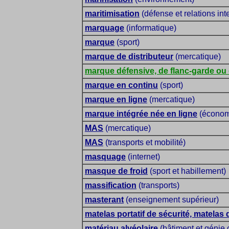
maritimisation
(défense et relations int
marquage
(informatique)
marque
(sport)
marque de distributeur
(mercatique)
marque défensive, de flanc-garde ou 
marque en continu
(sport)
marque en ligne
(mercatique)
marque intégrée née en ligne
(économi
MAS
(mercatique)
MAS
(transports et mobilité)
masquage
(internet)
masque de froid
(sport et habillement)
massification
(transports)
masterant
(enseignement supérieur)
matelas portatif de sécurité, matelas 
matériau alvéolaire
(bâtiment et génie c