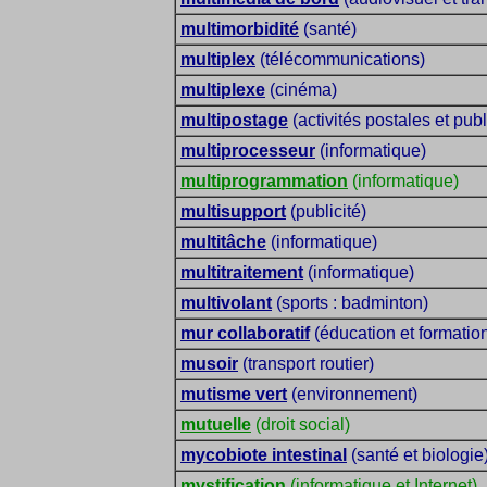
multimorbidité
(santé)
multiplex
(télécommunications)
multiplexe
(cinéma)
multipostage
(activités postales et publ
multiprocesseur
(informatique)
multiprogrammation
(informatique)
multisupport
(publicité)
multitâche
(informatique)
multitraitement
(informatique)
multivolant
(sports : badminton)
mur collaboratif
(éducation et formatio
musoir
(transport routier)
mutisme vert
(environnement)
mutuelle
(droit social)
mycobiote intestinal
(santé et biologie
mystification
(informatique et Internet)