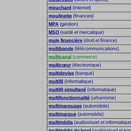
mouchard
(Internet)
moulinette
(finances)
MPA
(gestion)
MSO
(santé et mercatique)
mule financière
(droit et finance)
multibande
(télécommunications)
multicanal
(commerce)
multicœur
(électronique)
multidevise
(banque)
multifil
(informatique)
multifil simultané
(informatique)
multifonctionnalité
(urbanisme)
multimarquage
(automobile)
multimarque
(automobile)
multimédia
(audiovisuel et informatique
multimédia de bord
(audiovisuel et tra