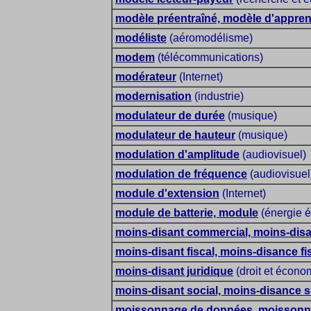
modèle préentraîné, modèle d'appren
modéliste
(aéromodélisme)
modem
(télécommunications)
modérateur
(Internet)
modernisation
(industrie)
modulateur de durée
(musique)
modulateur de hauteur
(musique)
modulation d'amplitude
(audiovisuel)
modulation de fréquence
(audiovisuel
module d'extension
(Internet)
module de batterie, module
(énergie é
moins-disant commercial, moins-dis
moins-disant fiscal, moins-disance fi
moins-disant juridique
(droit et écono
moins-disant social, moins-disance s
moissonnage de données, moisson