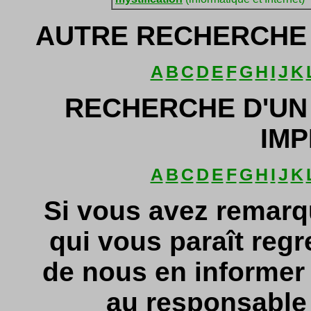
AUTRE RECHERCHE 
A
B
C
D
E
F
G
H
I
J
K
RECHERCHE D'UN
IMP
A
B
C
D
E
F
G
H
I
J
K
Si vous avez remarq
qui vous paraît regr
de nous en informe
au responsable d