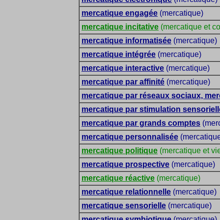
mercatique engagée
(mercatique)
mercatique incitative
(mercatique et c
mercatique informatisée
(mercatique)
mercatique intégrée
(mercatique)
mercatique interactive
(mercatique)
mercatique par affinité
(mercatique)
mercatique par réseaux sociaux, mer
mercatique par stimulation sensoriell
mercatique par grands comptes
(merc
mercatique personnalisée
(mercatiqu
mercatique politique
(mercatique et vie
mercatique prospective
(mercatique)
mercatique réactive
(mercatique)
mercatique relationnelle
(mercatique)
mercatique sensorielle
(mercatique)
mercatique symbiotique
(mercatique)