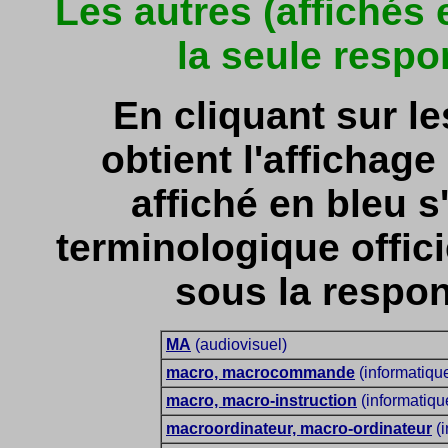
Les autres (affichés
la seule respo
En cliquant sur l
obtient l'affichage 
affiché en bleu s'
terminologique officie
sous la respon
MA
(audiovisuel)
macro, macrocommande
(informatiqu
macro, macro-instruction
(informatiqu
macroordinateur, macro-ordinateur
(i