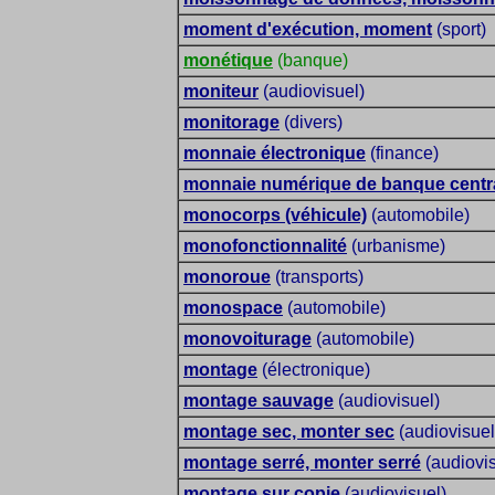
moment d'exécution, moment
(sport)
monétique
(banque)
moniteur
(audiovisuel)
monitorage
(divers)
monnaie électronique
(finance)
monnaie numérique de banque centr
monocorps (véhicule)
(automobile)
monofonctionnalité
(urbanisme)
monoroue
(transports)
monospace
(automobile)
monovoiturage
(automobile)
montage
(électronique)
montage sauvage
(audiovisuel)
montage sec, monter sec
(audiovisuel
montage serré, monter serré
(audiovis
montage sur copie
(audiovisuel)