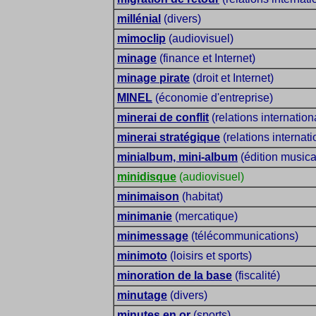
millénial
(divers)
mimoclip
(audiovisuel)
minage
(finance et Internet)
minage pirate
(droit et Internet)
MINEL
(économie d'entreprise)
minerai de conflit
(relations internation
minerai stratégique
(relations internat
minialbum, mini-album
(édition musica
minidisque
(audiovisuel)
minimaison
(habitat)
minimanie
(mercatique)
minimessage
(télécommunications)
minimoto
(loisirs et sports)
minoration de la base
(fiscalité)
minutage
(divers)
minutes en or
(sports)