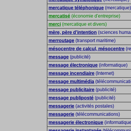
mercatique téléphonique
(mercatique)
mercatisé
(économie d'entreprise)
merci
(mercatique et divers)
mère, père d'intention
(sciences humain
merroutage
(transport maritime)
mésocentre de calcul, mésocentre
(r
message
(publicité)
message électronique
(informatique)
message incendiaire
(Internet)
message multimédia
(télécommunicati
message publicitaire
(publicité)
message publiposté
(publicité)
messagerie
(activités postales)
messagerie
(télécommunications)
messagerie électronique
(informatique
messagerie instantanée
(télécommuni