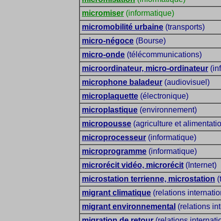
micromiser
(informatique)
micromobilité urbaine
(transports)
micro-négoce
(Bourse)
micro-onde
(télécommunications)
microordinateur, micro-ordinateur
(in
microphone baladeur
(audiovisuel)
microplaquette
(électronique)
microplastique
(environnement)
micropousse
(agriculture et alimentati
microprocesseur
(informatique)
microprogramme
(informatique)
microrécit vidéo, microrécit
(Internet)
microstation terrienne, microstation
(
migrant climatique
(relations internati
migrant environnemental
(relations in
migration de retour
(relations internati