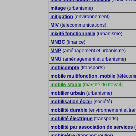
mitage
(urbanisme)
mitigation
(environnement)
MIV
(télécommunications)
mixité fonctionnelle
(urbanisme)
MNBC
(finance)
MNP
(aménagement et urbanisme)
MNU
(aménagement et urbanisme)
mobicompte
(transports)
mobile multifonction, mobile
(télécomm
mobile-stable
(marché du travail)
mobilier urbain
(urbanisme)
mobilisation éclair
(société)
mobilité durable
(environnement et tra
mobilité électrique
(transports)
mobilité par association de services
(
mobimètre
(transport routier)