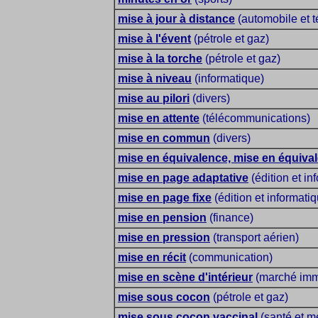
mise à jour à distance
(automobile et 
mise à l'évent
(pétrole et gaz)
mise à la torche
(pétrole et gaz)
mise à niveau
(informatique)
mise au pilori
(divers)
mise en attente
(télécommunications)
mise en commun
(divers)
mise en équivalence, mise en équiva
mise en page adaptative
(édition et in
mise en page fixe
(édition et informati
mise en pension
(finance)
mise en pression
(transport aérien)
mise en récit
(communication)
mise en scène d'intérieur
(marché immo
mise sous cocon
(pétrole et gaz)
mise sous cocon vaccinal
(santé et m