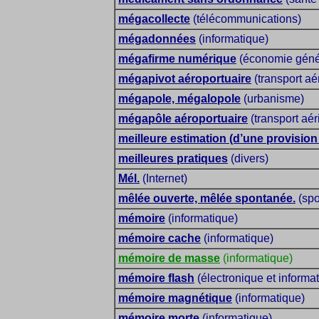
mégacollecte
(télécommunications)
mégadonnées
(informatique)
mégafirme numérique
(économie génér
mégapivot aéroportuaire
(transport aé
mégapole, mégalopole
(urbanisme)
mégapôle aéroportuaire
(transport aér
meilleure estimation (d’une provision
meilleures pratiques
(divers)
Mél.
(Internet)
mêlée ouverte, mêlée spontanée.
(spo
mémoire
(informatique)
mémoire cache
(informatique)
mémoire de masse
(informatique)
mémoire flash
(électronique et informa
mémoire magnétique
(informatique)
mémoire morte
(informatique)