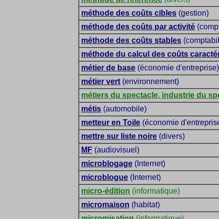
méthode des coûts cibles
(gestion)
méthode des coûts par activité
(compt
méthode des coûts stables
(comptabil
méthode du calcul des coûts caracté
métier de base
(économie d'entreprise)
métier vert
(environnement)
métiers du spectacle, industrie du sp
métis
(automobile)
metteur en Toile
(économie d'entrepris
mettre sur liste noire
(divers)
MF
(audiovisuel)
microblogage
(Internet)
microblogue
(Internet)
micro-édition
(informatique)
micromaison
(habitat)
micromisation
(informatique)