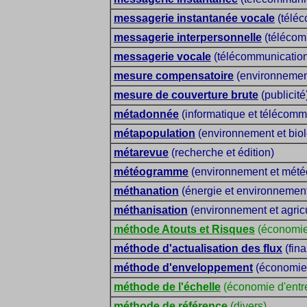
messagerie instantanée vocale
(téléc
messagerie interpersonnelle
(télécom
messagerie vocale
(télécommunicatio
mesure compensatoire
(environnement
mesure de couverture brute
(publicité
métadonnée
(informatique et télécomm
métapopulation
(environnement et biol
métarevue
(recherche et édition)
météogramme
(environnement et mété
méthanation
(énergie et environnemen
méthanisation
(environnement et agricu
méthode Atouts et Risques
(économie 
méthode d'actualisation des flux
(fin
méthode d'enveloppement
(économie 
méthode de l'échelle
(économie d'entr
méthode de référence
(divers)