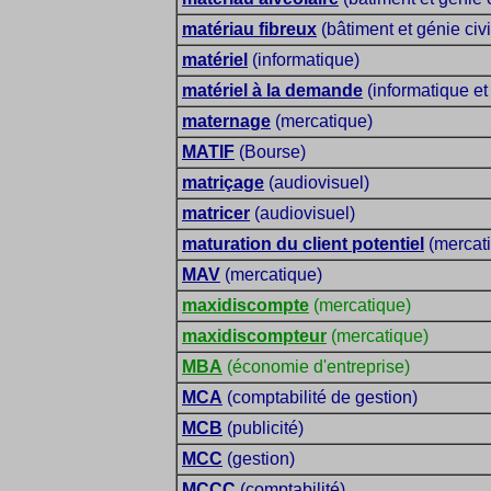
matériau fibreux
(bâtiment et génie civi
matériel
(informatique)
matériel à la demande
(informatique et 
maternage
(mercatique)
MATIF
(Bourse)
matriçage
(audiovisuel)
matricer
(audiovisuel)
maturation du client potentiel
(mercat
MAV
(mercatique)
maxidiscompte
(mercatique)
maxidiscompteur
(mercatique)
MBA
(économie d'entreprise)
MCA
(comptabilité de gestion)
MCB
(publicité)
MCC
(gestion)
MCCC
(comptabilité)