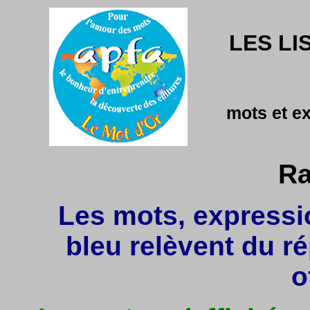
LES LI
mots et e
Ra
Les mots, expressio
bleu relèvent du r
o