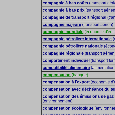
compagnie à bas coûts
(transport aéri
compagnie à bas prix
(transport aérien
compagnie de transport régional
(tra
compagnie majeure
(transport aérien)
compagnie mondiale
(économie d'entr
compagnie pétrolière internationale
(
compagnie pétrolière nationale
(écono
compagnie régionale
(transport aérien
compartiment individuel
(transport ferr
compatibilité alimentaire
(alimentation
compensation
(banque)
compensation à l'export
(économie d'e
compensation avec déchéance du t
compensation des émissions de gaz à
(environnement)
compensation écologique
(environnem