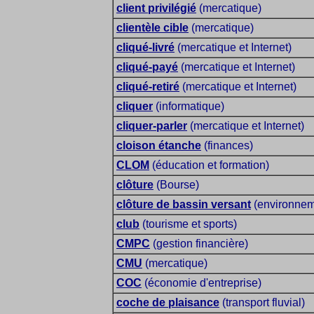
client privilégié
(mercatique)
clientèle cible
(mercatique)
cliqué-livré
(mercatique et Internet)
cliqué-payé
(mercatique et Internet)
cliqué-retiré
(mercatique et Internet)
cliquer
(informatique)
cliquer-parler
(mercatique et Internet)
cloison étanche
(finances)
CLOM
(éducation et formation)
clôture
(Bourse)
clôture de bassin versant
(environnem
club
(tourisme et sports)
CMPC
(gestion financière)
CMU
(mercatique)
COC
(économie d'entreprise)
coche de plaisance
(transport fluvial)