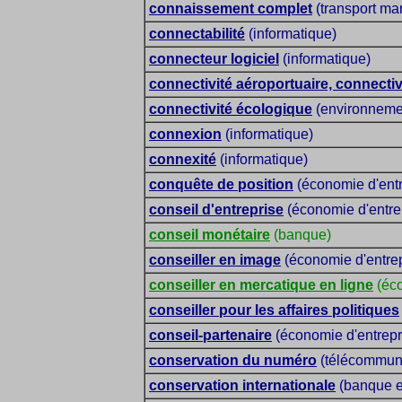
connaissement complet
(transport mar
connectabilité
(informatique)
connecteur logiciel
(informatique)
connectivité aéroportuaire, connectiv
connectivité écologique
(environnemen
connexion
(informatique)
connexité
(informatique)
conquête de position
(économie d'entr
conseil d'entreprise
(économie d'entre
conseil monétaire
(banque)
conseiller en image
(économie d'entrep
conseiller en mercatique en ligne
(éco
conseiller pour les affaires politiques
conseil-partenaire
(économie d'entrepr
conservation du numéro
(télécommuni
conservation internationale
(banque e