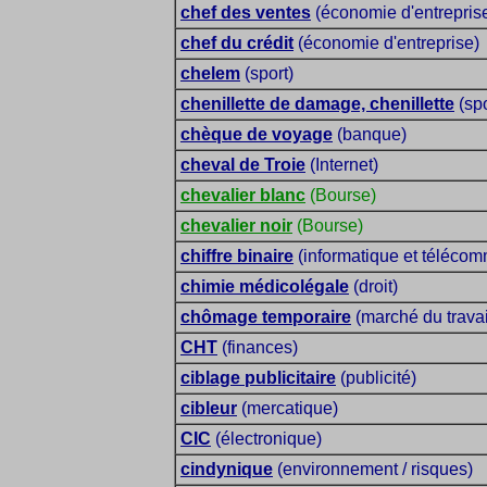
chef des ventes
(économie d'entrepris
chef du crédit
(économie d'entreprise)
chelem
(sport)
chenillette de damage, chenillette
(spo
chèque de voyage
(banque)
cheval de Troie
(Internet)
chevalier blanc
(Bourse)
chevalier noir
(Bourse)
chiffre binaire
(informatique et télécom
chimie médicolégale
(droit)
chômage temporaire
(marché du travai
CHT
(finances)
ciblage publicitaire
(publicité)
cibleur
(mercatique)
CIC
(électronique)
cindynique
(environnement / risques)