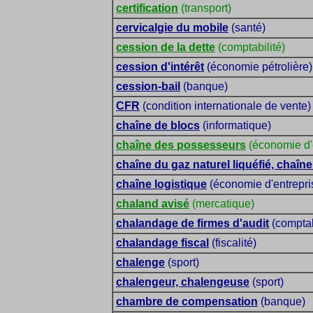
certification
(transport)
cervicalgie du mobile
(santé)
cession de la dette
(comptabilité)
cession d'intérêt
(économie pétrolière)
cession-bail
(banque)
CFR
(condition internationale de vente)
chaîne de blocs
(informatique)
chaîne des possesseurs
(économie d'
chaîne du gaz naturel liquéfié, chaî
chaîne logistique
(économie d'entrepri
chaland avisé
(mercatique)
chalandage de firmes d'audit
(comptab
chalandage fiscal
(fiscalité)
chalenge
(sport)
chalengeur, chalengeuse
(sport)
chambre de compensation
(banque)