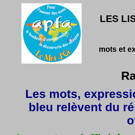
LES LI
mots et e
Ra
Les mots, expressio
bleu relèvent du r
o