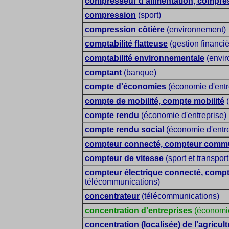
compresseur d'alimentation, compre
compression
(sport)
compression côtière
(environnement)
comptabilité flatteuse
(gestion financiè
comptabilité environnementale
(envir
comptant
(banque)
compte d'économies
(économie d'entr
compte de mobilité, compte mobilité
(
compte rendu
(économie d'entreprise)
compte rendu social
(économie d'entre
compteur connecté, compteur comm
compteur de vitesse
(sport et transpor
compteur électrique connecté, comp
télécommunications)
concentrateur
(télécommunications)
concentration d'entreprises
(économie
concentration (localisée) de l'agricul