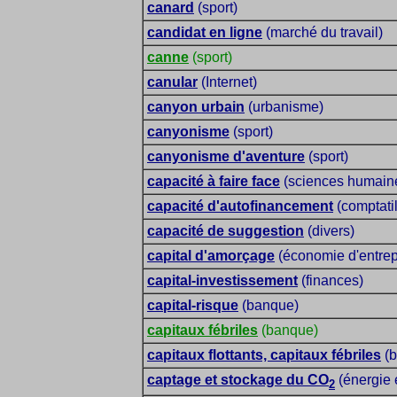
canard
(sport)
candidat en ligne
(marché du travail)
canne
(sport)
canular
(Internet)
canyon urbain
(urbanisme)
canyonisme
(sport)
canyonisme d'aventure
(sport)
capacité à faire face
(sciences humain
capacité d'autofinancement
(comptatil
capacité de suggestion
(divers)
capital d'amorçage
(économie d'entrepr
capital-investissement
(finances)
capital-risque
(banque)
capitaux fébriles
(banque)
capitaux flottants, capitaux fébriles
(b
captage et stockage du CO
(énergie 
2