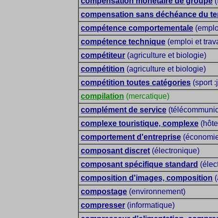
compensation monétaire de groupe
(
compensation sans déchéance du t
compétence comportementale
(emploi
compétence technique
(emploi et trava
compétiteur
(agriculture et biologie)
compétition
(agriculture et biologie)
compétition toutes catégories
(sport :
compilation
(mercatique)
complément de service
(télécommunic
complexe touristique, complexe
(hôte
comportement d'entreprise
(économie 
composant discret
(électronique)
composant spécifique standard
(élec
composition d'images, composition
(
compostage
(environnement)
compresser
(informatique)