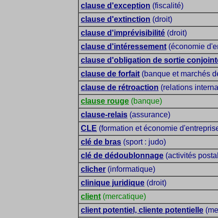
clause d'exception
(fiscalité)
clause d'extinction
(droit)
clause d'imprévisibilité
(droit)
clause d'intéressement
(économie d'en
clause d'obligation de sortie conjoint
clause de forfait
(banque et marchés de
clause de rétroaction
(relations intern
clause rouge
(banque)
clause-relais
(assurance)
CLE
(formation et économie d'entrepris
clé de bras
(sport : judo)
clé de dédoublonnage
(activités posta
clicher
(informatique)
clinique juridique
(droit)
client
(mercatique)
client potentiel, cliente potentielle
(me