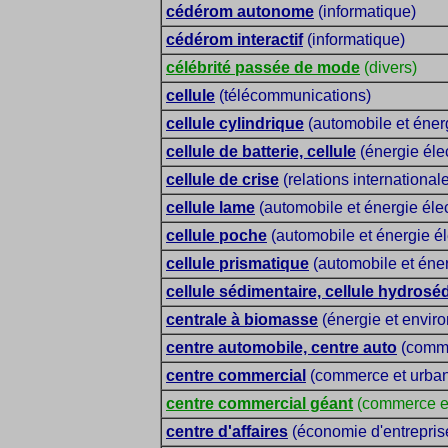
cédérom autonome
(informatique)
cédérom interactif
(informatique)
célébrité passée de mode
(divers)
cellule
(télécommunications)
cellule cylindrique
(automobile et énerg
cellule de batterie, cellule
(énergie élec
cellule de crise
(relations international
cellule lame
(automobile et énergie élec
cellule poche
(automobile et énergie él
cellule prismatique
(automobile et éner
cellule sédimentaire, cellule hydrosé
centrale à biomasse
(énergie et envir
centre automobile, centre auto
(comm
centre commercial
(commerce et urba
centre commercial géant
(commerce e
centre d'affaires
(économie d'entrepris