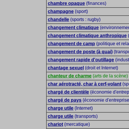
chambre opaque
(finances)
champagne
(sport)
chandelle
(sports : rugby)
changement climatique
(environnemen
changement climatique anthropique
(
changement de camp
(politique et rel
changement de poste (à quai)
(transpo
changement rapide d'outillage
(indust
chantage sexuel
(droit et Internet)
chanteur de charme
(arts de la scène)
char aérotracté, char à cerf-volant
(sp
chargé de clientèle
(économie d'entrep
chargé de pays
(économie d'entreprise
charge utile
(Internet)
charge utile
(transports)
chariot
(mercatique)