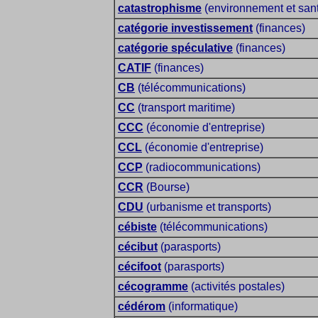
catastrophisme
(environnement et san
catégorie investissement
(finances)
catégorie spéculative
(finances)
CATIF
(finances)
CB
(télécommunications)
CC
(transport maritime)
CCC
(économie d'entreprise)
CCL
(économie d'entreprise)
CCP
(radiocommunications)
CCR
(Bourse)
CDU
(urbanisme et transports)
cébiste
(télécommunications)
cécibut
(parasports)
cécifoot
(parasports)
cécogramme
(activités postales)
cédérom
(informatique)